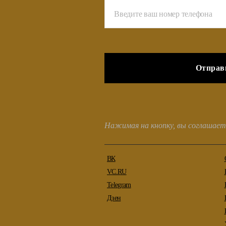
Нажимая на кнопку, вы соглашает
ВК
VC.RU
Telegram
Дзен