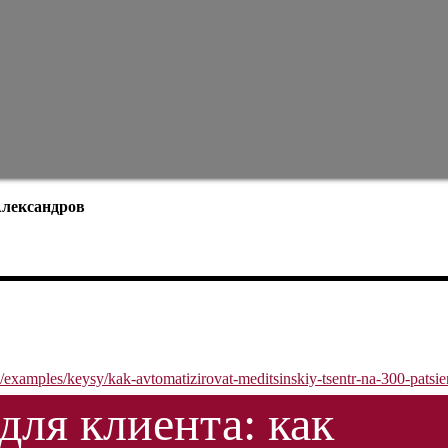
Александров
o/examples/keysy/kak-avtomatizirovat-meditsinskiy-tsentr-na-300-patsi
для клиента: как