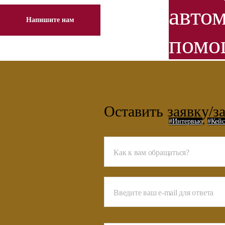
автом
Напишите нам
пом
Оставить заявку
/з
,
#Интервью
#Кей