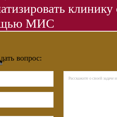
атизировать клинику 
ощью МИС
адать вопрос:
сы