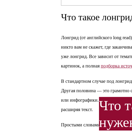
Что такое лонгри
Лонгрид (от английского long read
никто вам не скажет, где заканчив
уже лонгрид. Все зависит от темат
картинок, а полная
подборка исто
В стандартном случае под лонгрид
Другая половина — это грамотно с
или инфографики. При этом такие 
Что т
расширяя текст.
нужен
Простыми словами, лонгрид — это