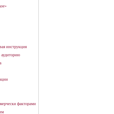
кое»
вая инструкция
 аудиторию
в
ации
мерчески факторами
им