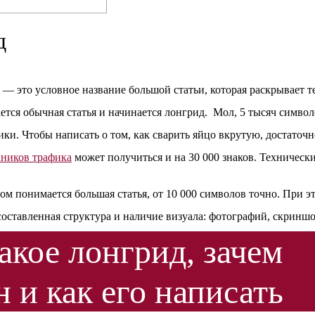
д
) — это условное название большой статьи, которая раскрывает т
ается обычная статья и начинается лонгрид. Мол, 5 тысяч символ
ики. Чтобы написать о том, как сварить яйцо вкрутую, достаточ
чников трафика
может получиться и на 30 000 знаков. Технически
ом понимается большая статья, от 10 000 символов точно. При э
оставленная структура и наличие визуала: фотографий, скриншо
элементы должны не просто разбавлять материал, а нести смысл
акое лонгрид, зачем
 и как его написать
 просто большая и исчерпывающая статья на определенную тему