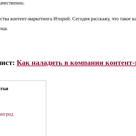
качественно.
ства контент-маркетинга Итирий. Сегодня расскажу, что такое к
нца.
лист:
Как наладить в компании контент
атьи
онгрид