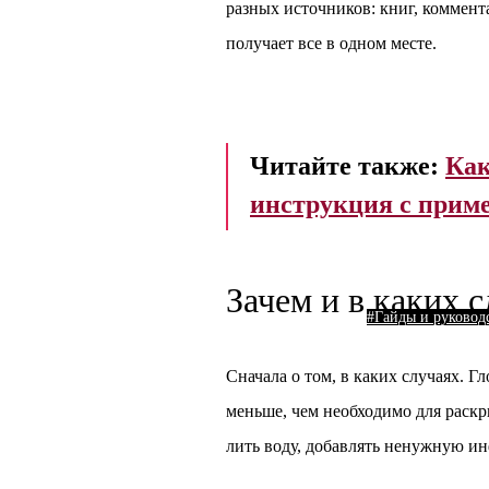
разных источников: книг, коммент
получает все в одном месте.
Читайте также:
Как
инструкция с прим
Зачем и в каких 
#Гайды и руковод
Сначала о том, в каких случаях. 
меньше, чем необходимо для раскр
лить воду, добавлять ненужную и