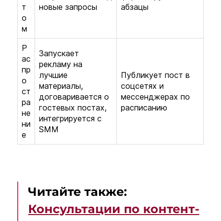
т
новые запросы
абзацы
о
м
Р
Запускает
ас
рекламу на
пр
лучшие
Публикует пост в
о
материалы,
соцсетях и
ст
договаривается о
мессенджерах по
ра
гостевых постах,
расписанию
не
интегрируется с
ни
SMM
е
Читайте также:
Консультации по контент-