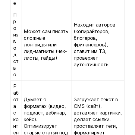
е
П
р
Находит авторов
о
Может сам писать
(копирайтеров,
из
сложные
блогеров,
в
лонгриды или
фрилансеров),
о
лид-магниты (чек-
ставит им ТЗ,
д
листы, гайды)
проверяет
ст
аутентичность
в
о
Р
аб
от
Думает о
Загружает текст в
а
форматах (видео,
CMS (сайт),
с
подкаст, вебинар,
вставляет картинки,
ко
кейс).
делает ссылки,
нт
Оптимизирует
проставляет теги,
ен
старые статьи под
форматирует