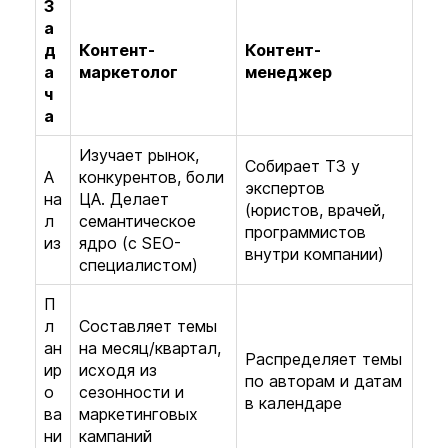
З
а
д
Контент-
Контент-
а
маркетолог
менеджер
ч
а
Изучает рынок,
Собирает ТЗ у
А
конкурентов, боли
экспертов
на
ЦА. Делает
(юристов, врачей,
л
семантическое
программистов
из
ядро (с SEO-
внутри компании)
специалистом)
П
л
Составляет темы
ан
на месяц/квартал,
Распределяет темы
ир
исходя из
по авторам и датам
о
сезонности и
в календаре
ва
маркетинговых
ни
кампаний